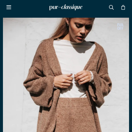

NOTIFICARME