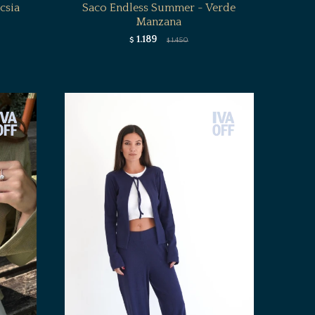
csia
Saco Endless Summer - Verde
Manzana
1.189
$
1.450
$