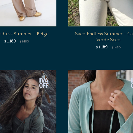
ndless Summer - Beige
Saco Endless Summer - Ca
Verde Seco
1.189
$
1.450
$
1.189
$
1.450
$