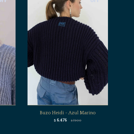
Buzo Heidi - Azul Marino
6.476
$
7.900
$