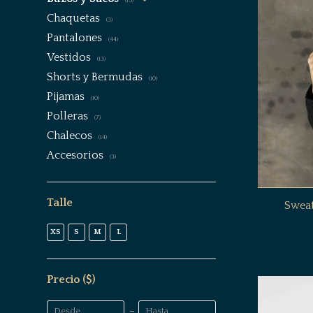
(15)
Chaquetas
(3)
Pantalones
(44)
Vestidos
(13)
Shorts y Bermudas
(10)
Pijamas
(10)
Polleras
(7)
Chalecos
(14)
Accesorios
(3)
Talle
Swea
XS
S
M
L
Precio
($)