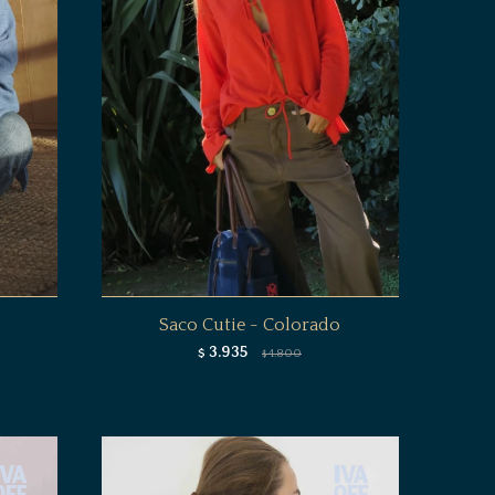
Saco Cutie - Colorado
3.935
$
4.800
$