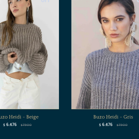
uzo Heidi - Beige
Buzo Heidi - Gris
6.476
6.476
$
7.900
$
7.900
$
$