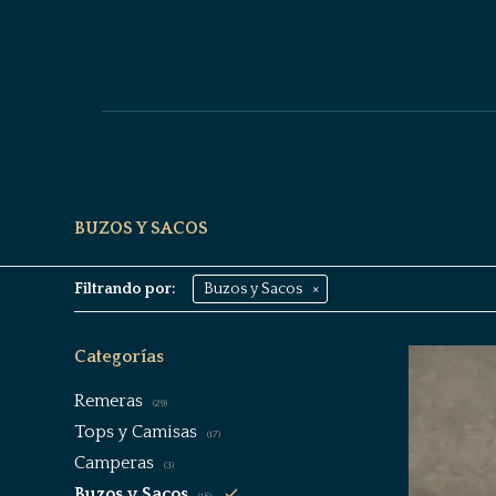
BUZOS Y SACOS
Filtrando por:
Buzos y Sacos
Categorías
Remeras
(29)
Tops y Camisas
(17)
Camperas
(3)
Buzos y Sacos