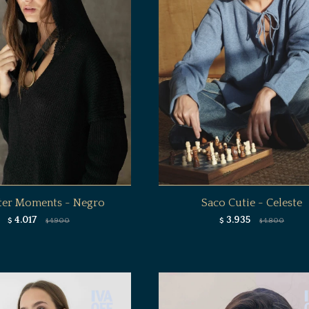
ter Moments - Negro
Saco Cutie - Celeste
4.017
3.935
$
4.900
$
4.800
$
$