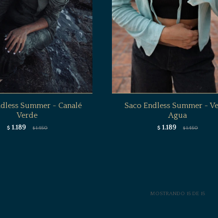
dless Summer - Canalé
Saco Endless Summer - V
Verde
Agua
1.189
1.189
$
1.450
$
1.450
$
$
MOSTRANDO
15
DE
15