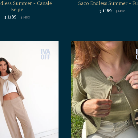
dless Summer - Canalé
Saco Endless Summer - Fu
Beige
1.189
$
1.450
$
1.189
$
1.450
$