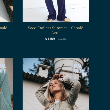
nalé
Saco Endless Summer - Canalé
Azul
1.189
$
1.450
$