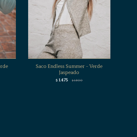
erde
Saco Endless Summer - Verde
Jaspeado
1.475
$
1.800
$