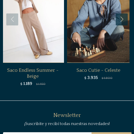
Saco Endless Summer -
Saco Cutie - Celeste
Beige
3.935
$
4.800
$
1.189
$
1.450
$
Newsletter
¡Suscribite y recibí todas nuestras novedades!