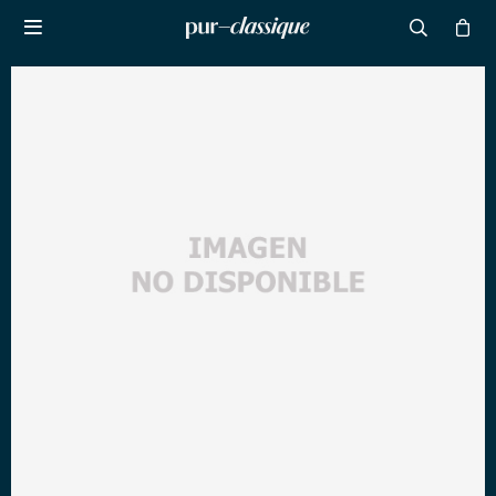

NOTIFICARME