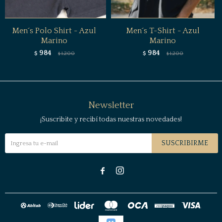
Men´s Polo Shirt - Azul
Men´s T-Shirt - Azul
Marino
Marino
984
984
$
1.200
$
1.200
$
$
Newsletter
¡Suscribite y recibí todas nuestras novedades!
SUSCRIBIRME

