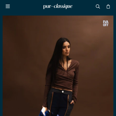

NOTIFICARME