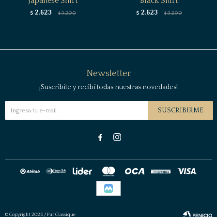
Japanese Shirt
Black Shirt
2.623
2.623
$
3.200
$
3.200
$
$
Newsletter
¡Suscribite y recibí todas nuestras novedades!
SUSCRIBIRME


© Copyright 2026 / Pur Classique