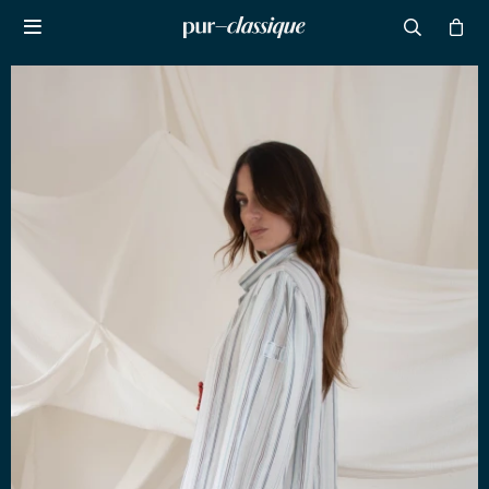

NOTIFICARME