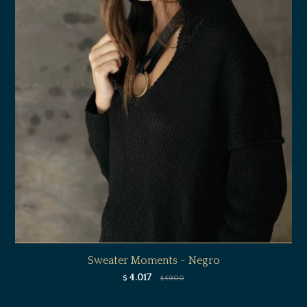
Sweater Moments - Negro
4.017
$
4.900
$