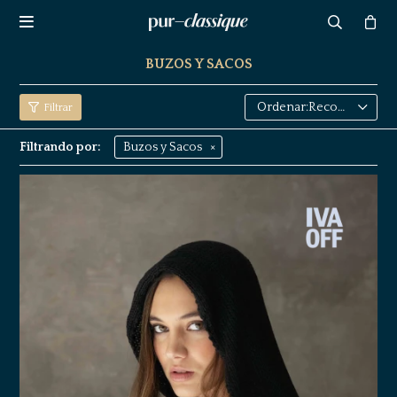

BUZOS Y SACOS
Recomendados
Filtrando por:
Buzos y Sacos