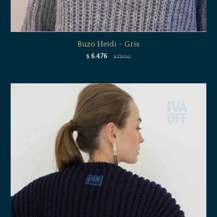
Buzo Heidi - Gris
6.476
$
7.900
$