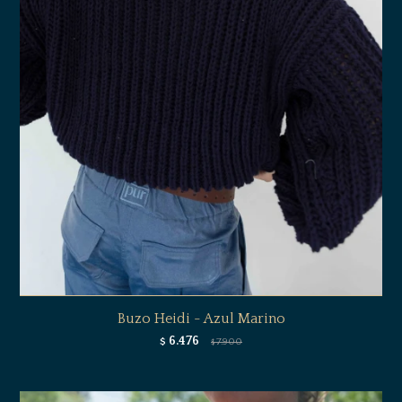
Buzo Heidi - Azul Marino
6.476
$
7.900
$