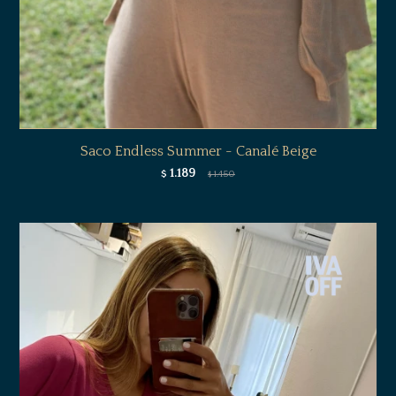
Saco Endless Summer - Canalé Beige
1.189
$
1.450
$