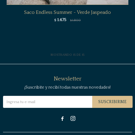
Saco Endless Summer - Verde Jaspeado
1.475
$
1.800
$
MOSTRANDO
15
DE
15
Newsletter
¡Suscribite y recibí todas nuestras novedades!
SUSCRIBIRME

