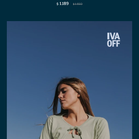
1.189
$
1.450
$