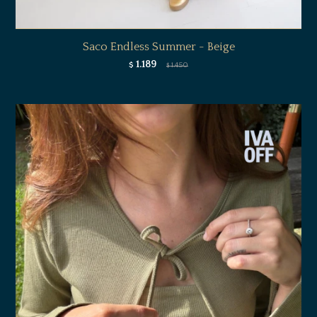
Saco Endless Summer - Beige
1.189
$
1.450
$