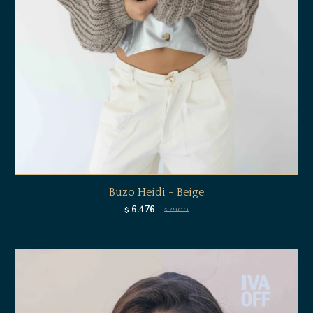
Buzo Heidi - Beige
6.476
$
7.900
$