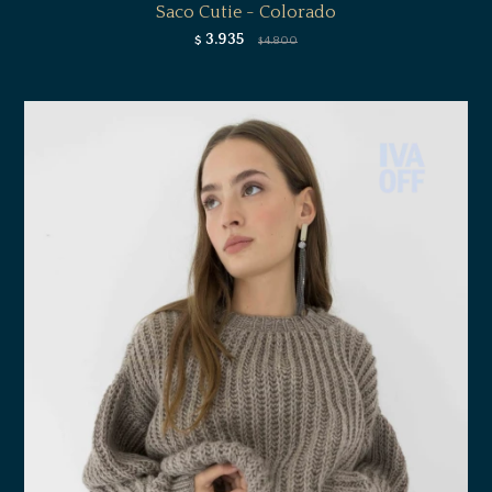
Saco Cutie - Colorado
3.935
$
4.800
$