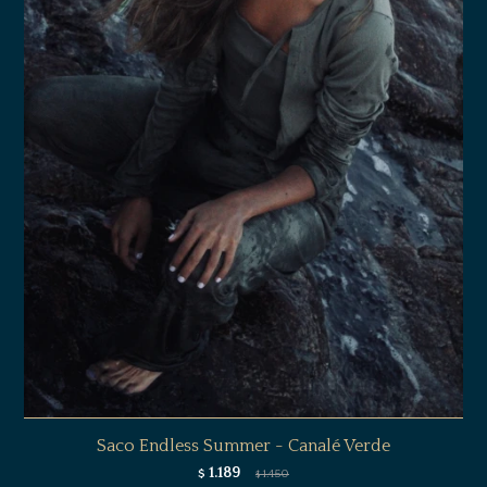
Saco Endless Summer - Canalé Verde
1.189
$
1.450
$