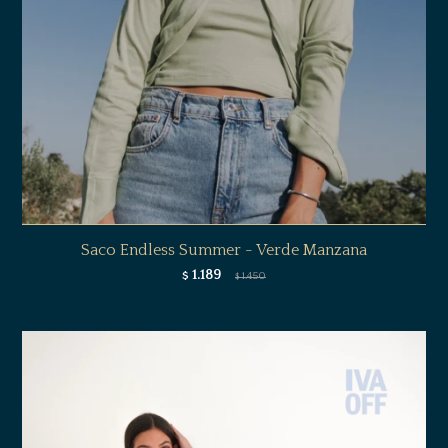
Saco Endless Summer - Verde Manzana
1.189
$
1.450
$