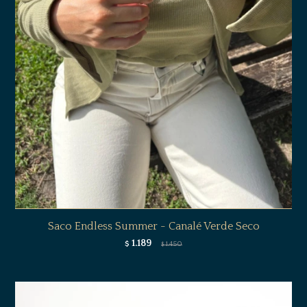
Saco Endless Summer - Canalé Verde Seco
1.189
$
1.450
$