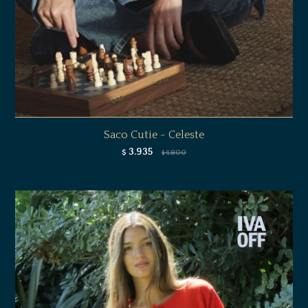
Saco Cutie - Celeste
3.935
$
4.800
$