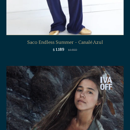
Saco Endless Summer - Canalé Azul
1.189
$
1.450
$