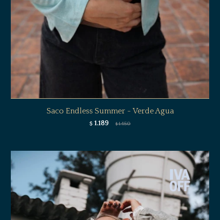
Saco Endless Summer - Verde Agua
1.189
$
1.450
$