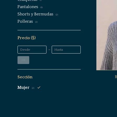
(1)
Pantalones
(6)
Shorts y Bermudas
(2)
Polleras
(2)
Precio
($)
OK
B
Sección
Mujer
(2)