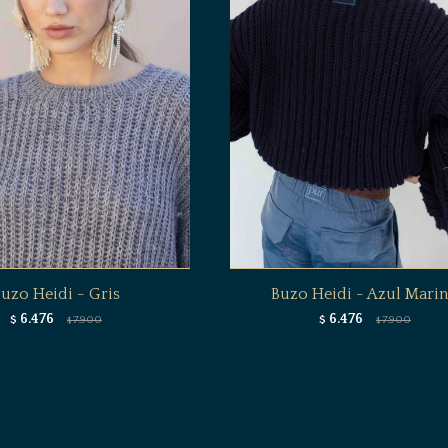
uzo Heidi - Gris
Buzo Heidi - Azul Mari
6.476
6.476
$
7.900
$
7.900
$
$