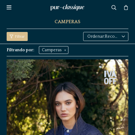

CAMPERAS
Recomendados
Filtrando por:
Camperas