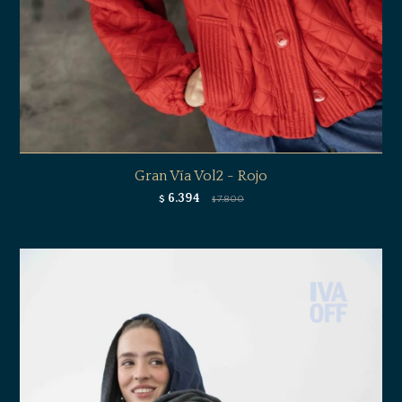
Gran Vía Vol2 - Rojo
6.394
$
7.800
$