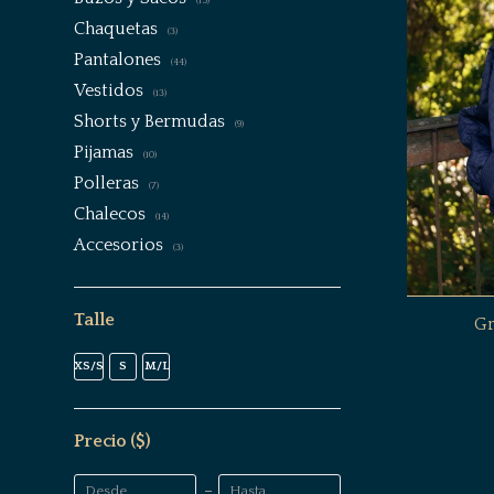
(15)
Chaquetas
(3)
Pantalones
(44)
Vestidos
(13)
Shorts y Bermudas
(9)
Pijamas
(10)
Polleras
(7)
Chalecos
(14)
Accesorios
(3)
Talle
Gr
XS/S
S
M/L
Precio
($)