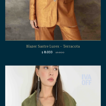
Blazer Sastre Lurex - Terracota
8.033
$
9.800
$