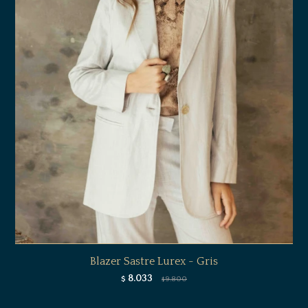
Blazer Sastre Lurex - Gris
8.033
$
9.800
$