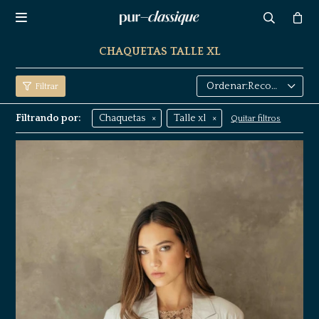

CHAQUETAS TALLE XL
Recomendados
Filtrando por:
Chaquetas
Talle xl
Quitar filtros