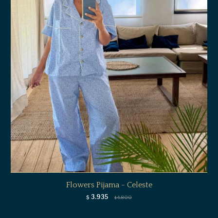
Flowers Pijama - Celeste
3.935
$
4.800
$