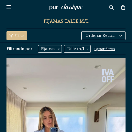

PIJAMAS TALLE M/L
Recomendados
Filtrando por:
Pijamas
Talle m/l
Quitar filtros