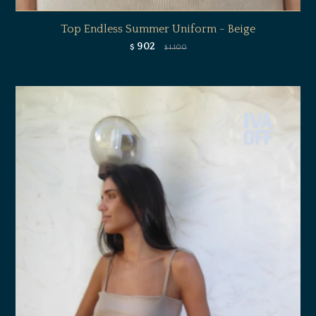
Top Endless Summer Uniform - Beige
902
$
1.100
$