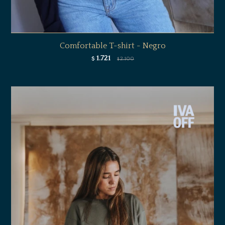
Comfortable T-shirt - Negro
1.721
$
2.100
$