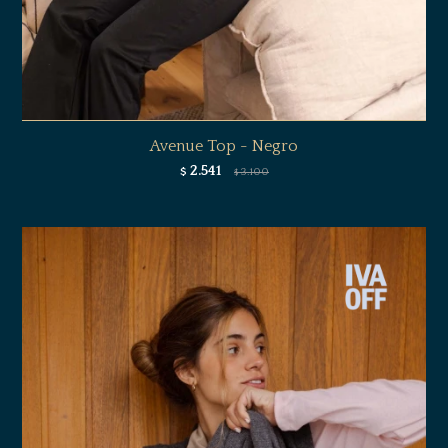
Avenue Top - Negro
2.541
$
3.100
$