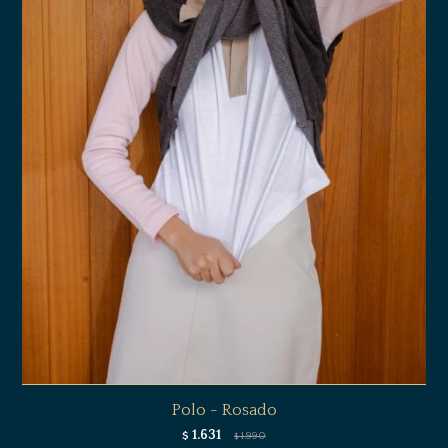
Polo - Rosado
1.631
$
1.990
$