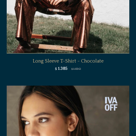
Long Sleeve T-Shirt - Chocolate
1.385
$
1.690
$