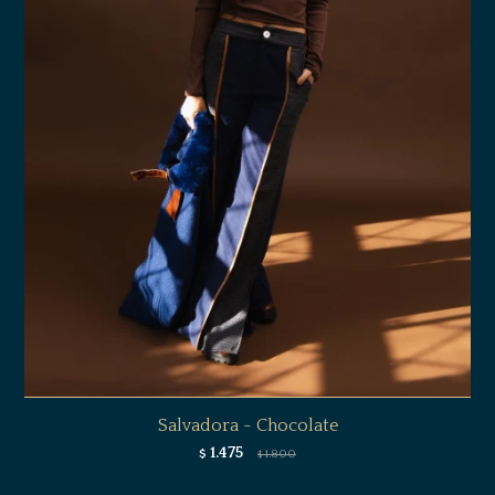
Salvadora - Chocolate
1.475
$
1.800
$