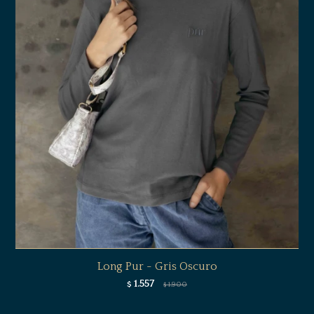
Long Pur - Gris Oscuro
1.557
$
1.900
$