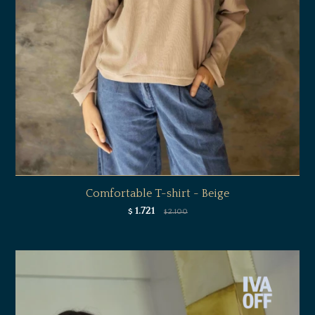
Comfortable T-shirt - Beige
1.721
$
2.100
$