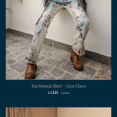
Turtleneck Shirt - Gris Claro
1.221
$
1.490
$