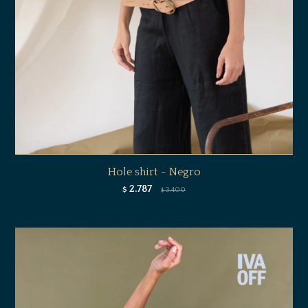
Hole shirt - Negro
2.787
$
3.400
$