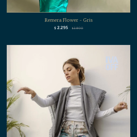
Remera Flower - Gris
2.295
$
2.800
$