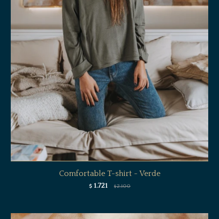
Comfortable T-shirt - Verde
1.721
$
2.100
$