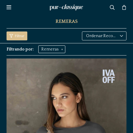

REMERAS
Recomendados
Filtrando por:
Remeras