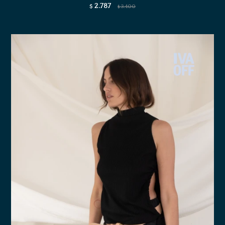
2.787
$
3.400
$