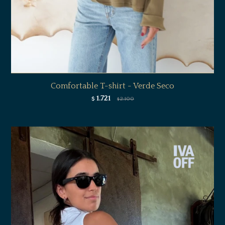
Comfortable T-shirt - Verde Seco
1.721
$
2.100
$