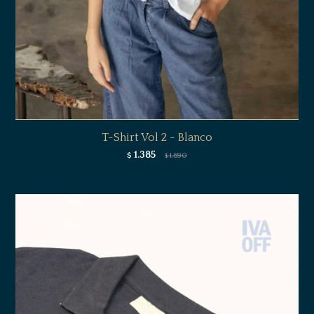
T-Shirt Vol 2 - Blanco
1.385
$
1.690
$