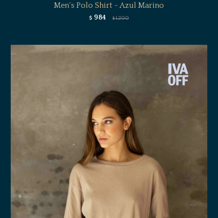
Men´s Polo Shirt - Azul Marino
984
$
1.200
$