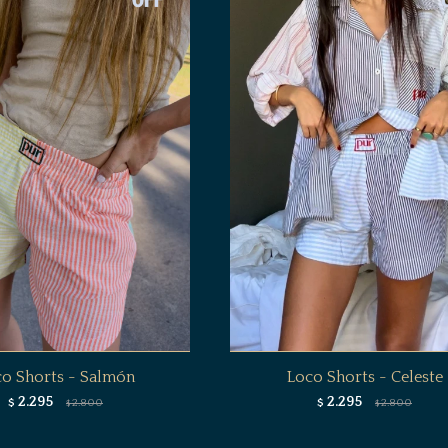
co Shorts - Salmón
Loco Shorts - Celeste
2.295
2.295
$
2.800
$
2.800
$
$