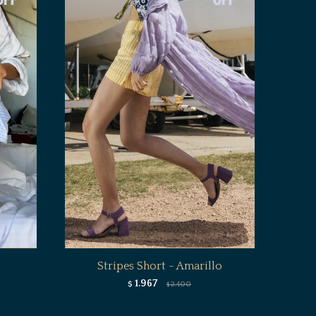
Stripes Short - Amarillo
1.967
$
2.400
$