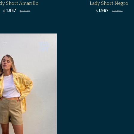
dy Short Amarillo
Lady Short Negro
1.967
1.967
$
2.400
$
2.400
$
$