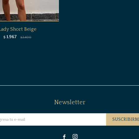
Lady Short Beige
1.967
$
2.400
$
Newsletter
SUSCRIBIRM

