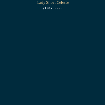
Lady Short Celeste
1.967
$
2.400
$