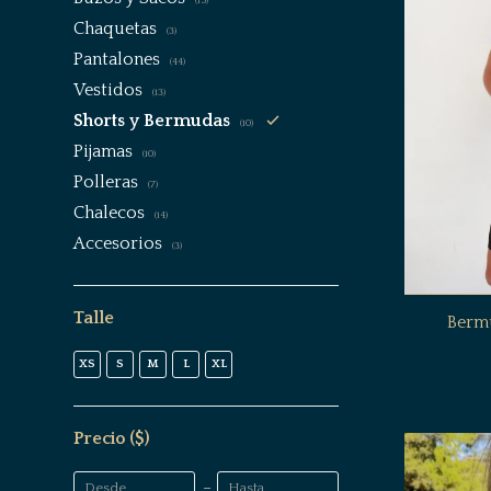
(15)
Chaquetas
(3)
Pantalones
(44)
Vestidos
(13)
Shorts y Bermudas
(10)
Pijamas
(10)
Polleras
(7)
Chalecos
(14)
Accesorios
(3)
Talle
Bermu
XS
S
M
L
XL
Precio
($)