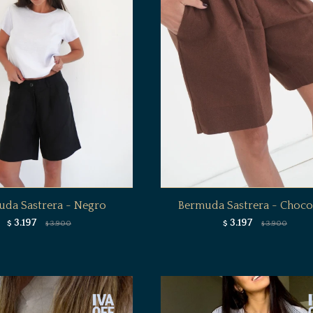
da Sastrera - Negro
Bermuda Sastrera - Choco
3.197
3.197
$
3.900
$
3.900
$
$