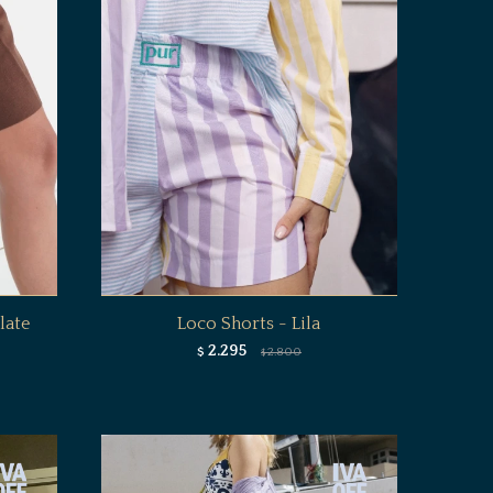
late
Loco Shorts - Lila
2.295
$
2.800
$