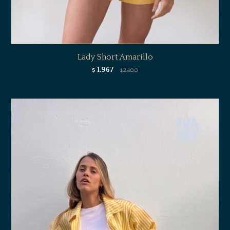
Lady Short Amarillo
1.967
$
2.400
$