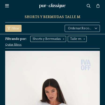

SHORTS Y BERMUDAS TALLE M
Recomendados
Filtrando por:
Shorts y Bermudas
Talle m
Quitar filtros