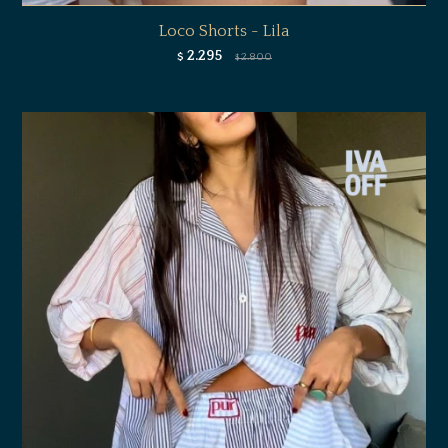
Loco Shorts - Lila
2.295
$
2.800
$