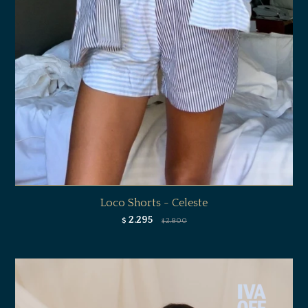
Loco Shorts - Celeste
2.295
$
2.800
$