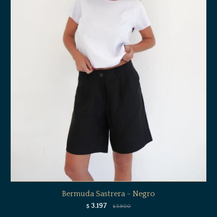
Bermuda Sastrera - Negro
3.197
$
3.900
$