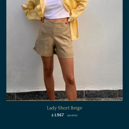
Lady Short Beige
1.967
$
2.400
$