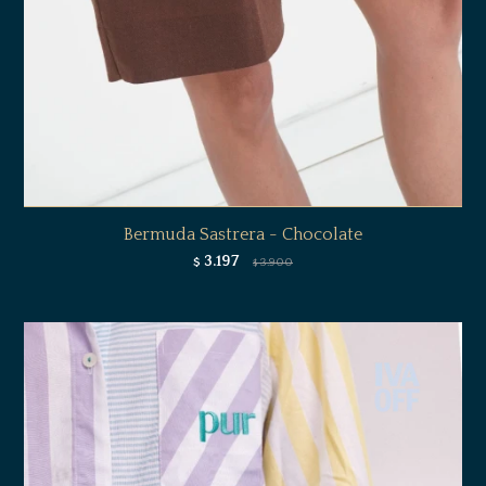
Bermuda Sastrera - Chocolate
3.197
$
3.900
$