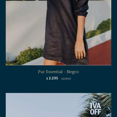
Pur Essential - Negro
2.295
$
2.800
$