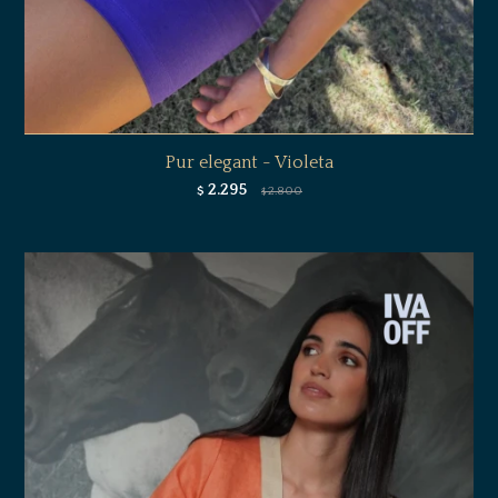
Pur elegant - Violeta
2.295
$
2.800
$