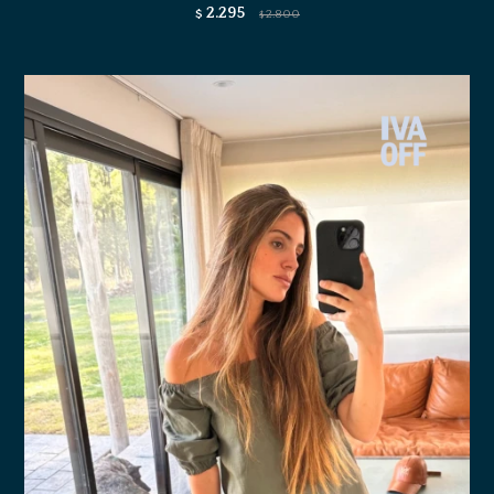
2.295
$
2.800
$