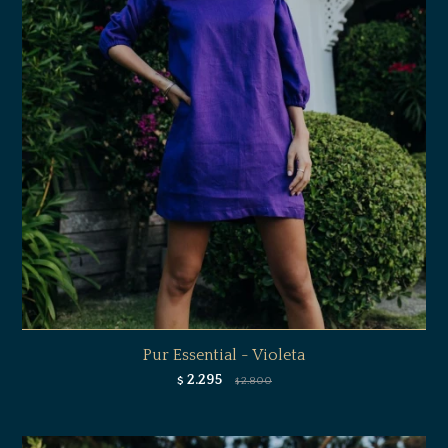
Pur Essential - Violeta
2.295
$
2.800
$