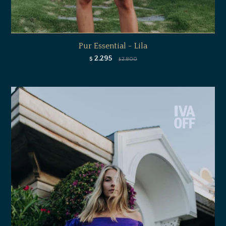
Pur Essential - Lila
2.295
$
2.800
$