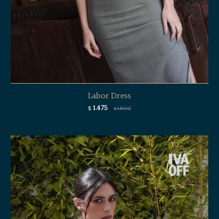
Labor Dress
1.475
$
1.800
$