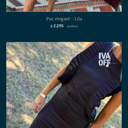
Pur elegant - Lila
2.295
$
2.800
$