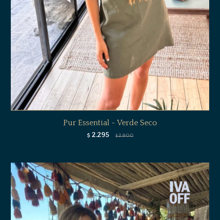
Pur Essential - Verde Seco
2.295
$
2.800
$