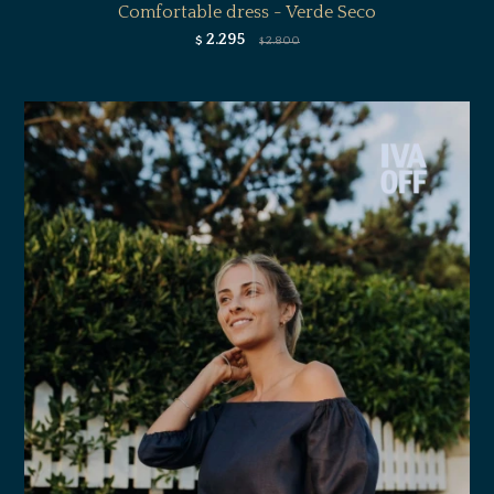
Comfortable dress - Verde Seco
2.295
$
2.800
$