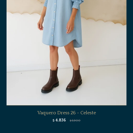
Vaquero Dress 26 - Celeste
4.836
$
5.900
$