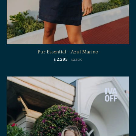
Pur Essential - Azul Marino
2.295
$
2.800
$