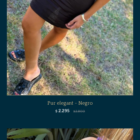
Pur elegant - Negro
2.295
$
2.800
$