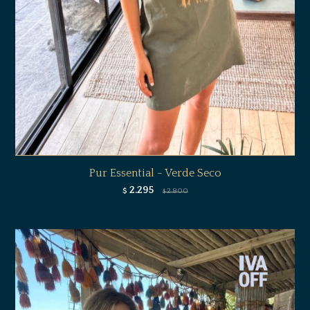
Pur Essential - Verde Seco
2.295
$
2.800
$