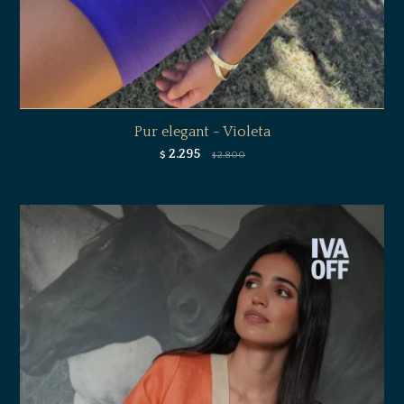
Pur elegant - Violeta
2.295
$
2.800
$