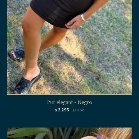
Pur elegant - Negro
2.295
$
2.800
$