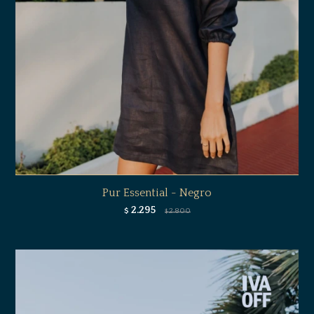
Pur Essential - Negro
2.295
$
2.800
$