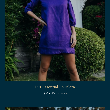
Pur Essential - Violeta
2.295
$
2.800
$