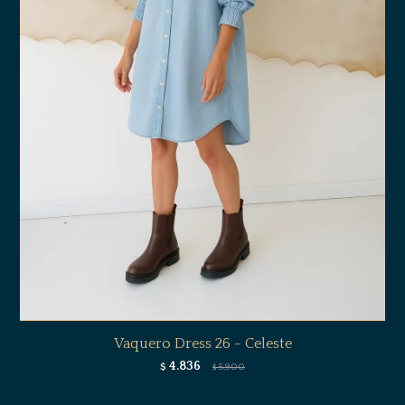
Vaquero Dress 26 - Celeste
4.836
$
5.900
$