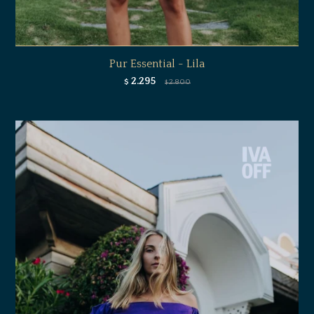
Pur Essential - Lila
2.295
$
2.800
$