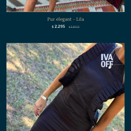
Pur elegant - Lila
2.295
$
2.800
$