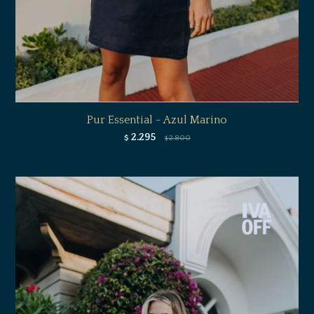
Pur Essential - Azul Marino
2.295
$
2.800
$