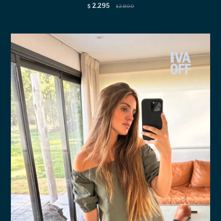
2.295
$
2.800
$