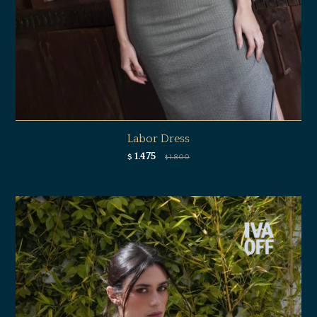
Labor Dress
1.475
$
1.800
$