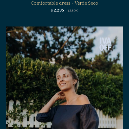
Comfortable dress - Verde Seco
2.295
$
2.800
$