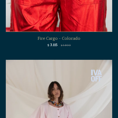
Fire Cargo - Colorado
3.115
$
3.800
$