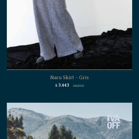
Naru Skirt - Gris
3.443
$
4.200
$