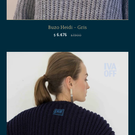
Buzo Heidi - Gris
6.476
$
7.900
$