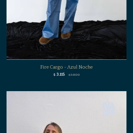
Fire Cargo - Azul Noche
3.115
$
3.800
$