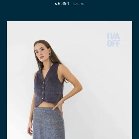
6.394
$
7.800
$