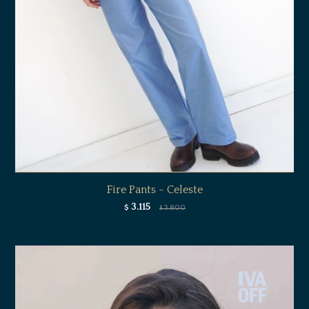
Fire Pants - Celeste
3.115
$
3.800
$