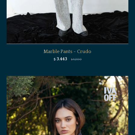
Marble Pants - Crudo
3.443
$
4.200
$