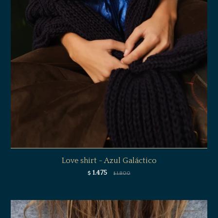
Love shirt - Azul Galáctico
1.475
$
1.800
$