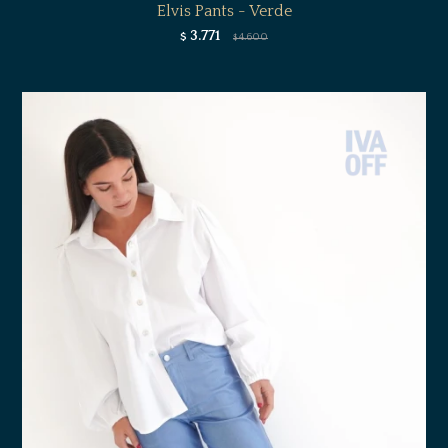
Elvis Pants - Verde
3.771
$
4.600
$