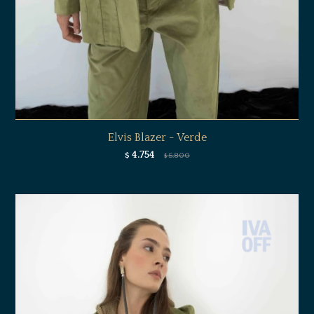
Elvis Blazer - Verde
4.754
$
5.800
$