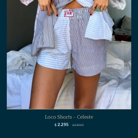
Loco Shorts - Celeste
2.295
$
2.800
$