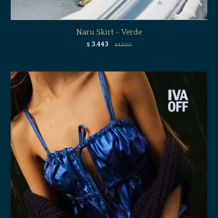
Naru Skirt - Verde
3.443
$
4.200
$