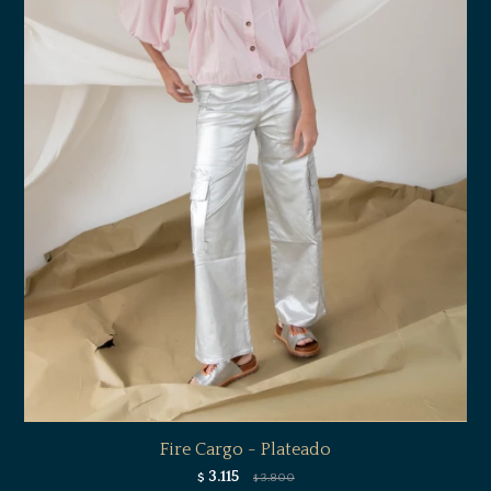
Fire Cargo - Plateado
3.115
$
3.800
$