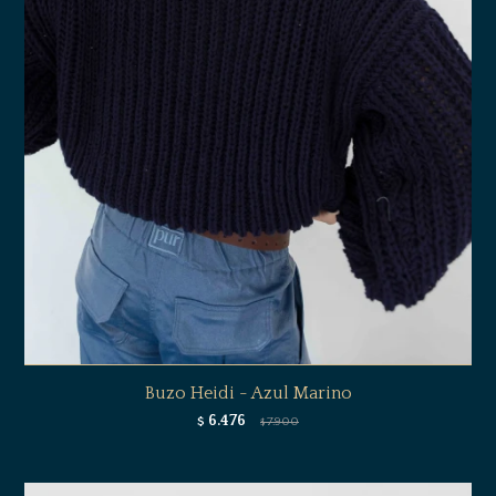
Buzo Heidi - Azul Marino
6.476
$
7.900
$