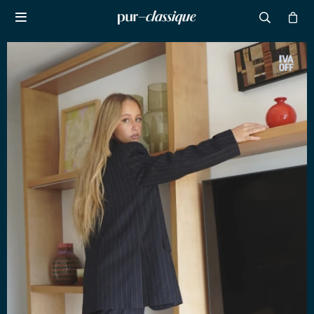

NOTIFICARME