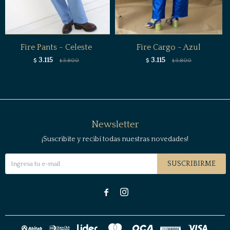
Fire Pants - Celeste
Fire Cargo - Azul
3.115
3.115
$
3.800
$
3.800
$
$
Newsletter
¡Suscribite y recibí todas nuestras novedades!
SUSCRIBIRME

