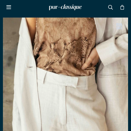

NOTIFICARME