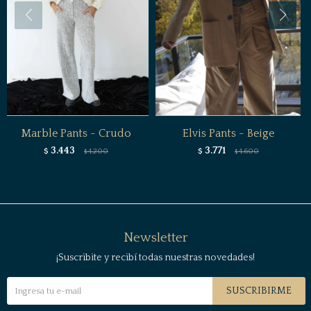
Marble Pants - Crudo
Elvis Pants - Beige
3.443
3.771
$
4.200
$
4.600
$
$
Newsletter
¡Suscribite y recibí todas nuestras novedades!
SUSCRIBIRME