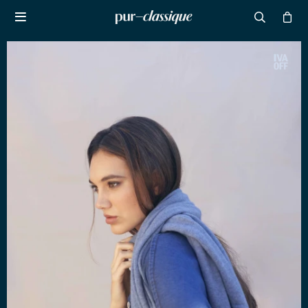

NOTIFICARME