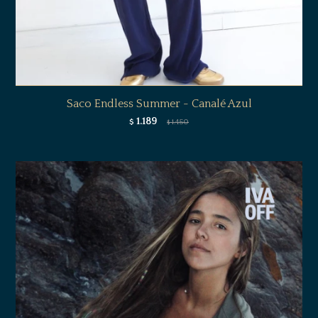
Saco Endless Summer - Canalé Azul
1.189
$
1.450
$