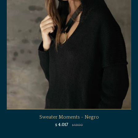
Sweater Moments - Negro
4.017
$
4.900
$