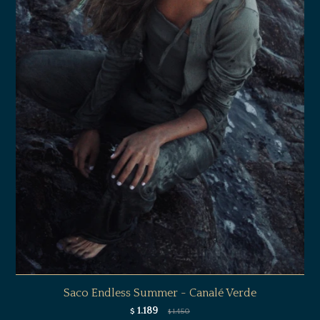
Saco Endless Summer - Canalé Verde
1.189
$
1.450
$