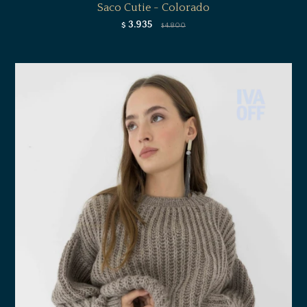
Saco Cutie - Colorado
3.935
$
4.800
$