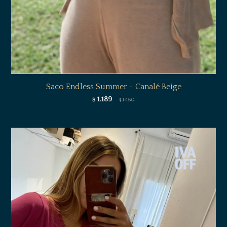
Saco Endless Summer - Canalé Beige
1.189
$
1.450
$