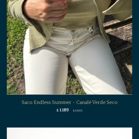
Saco Endless Summer - Canalé Verde Seco
1.189
$
1.450
$