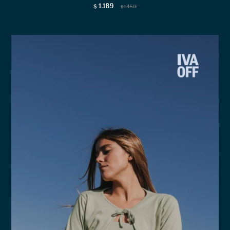
1.189
$
1.450
$