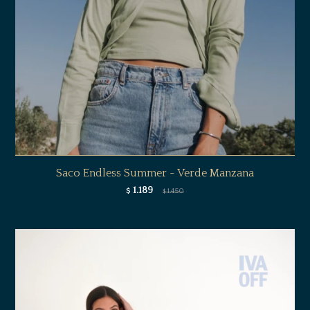
Saco Endless Summer - Verde Manzana
1.189
$
1.450
$