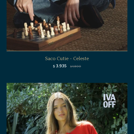
Saco Cutie - Celeste
3.935
$
4.800
$