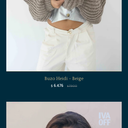
Buzo Heidi - Beige
6.476
$
7.900
$