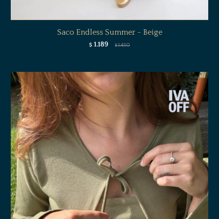
Saco Endless Summer - Beige
1.189
$
1.450
$