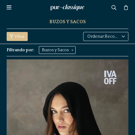

BUZOS Y SACOS
Recomendados
Filtrando por:
Buzos y Sacos