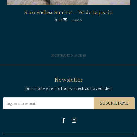
Saco Endless Summer - Verde Jaspeado
1.475
$
1.800
$
MOSTRANDO
15
DE
15
Newsletter
¡Suscribite y recibí todas nuestras novedades!
SUSCRIBIRME

