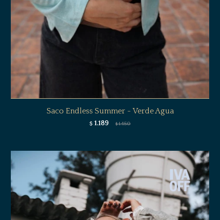
Saco Endless Summer - Verde Agua
1.189
$
1.450
$