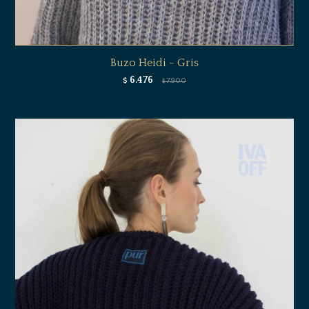
Buzo Heidi - Gris
6.476
$
7.900
$