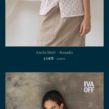
Ancla Shirt - Rosado
1.475
$
1.800
$