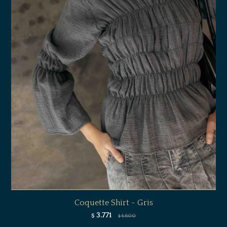
Coquette Shirt - Gris
3.771
$
4.600
$