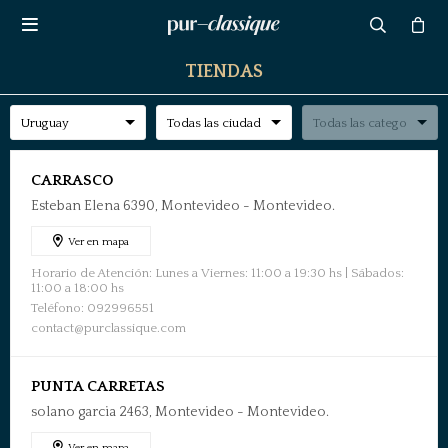

TIENDAS
CARRASCO
Esteban Elena 6390, Montevideo - Montevideo.
Ver en mapa
Horario de Atención: Lunes a Viernes: 11:00 a 19:30 hs | Sábados:
11:00 a 18:00 hs
Teléfono: 092996551
contact@purclassique.com
PUNTA CARRETAS
solano garcia 2463, Montevideo - Montevideo.