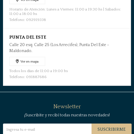
Ver en mapa
Horario de Atención: Lunes a Viernes: 11:00 a 19:30 hs | Sábados:
11:00 a 18:00 hs
Teléfono: 092919338
PUNTA DEL ESTE
Calle 20 esq. Calle 25 (Los Arrecifes), Punta Del Este -
Maldonado.
Ver en mapa
Todos los días de 11:00 a 19:00 hs
Teléfono: 091887686
Newsletter
¡Suscribite y recibí todas nuestras novedades!
SUSCRIBIRME