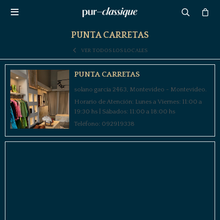

PUNTA CARRETAS
VER TODOS LOS LOCALES
PUNTA CARRETAS
solano garcia 2463, Montevideo - Montevideo.
Horario de Atención: Lunes a Viernes: 11:00 a
19:30 hs | Sábados: 11:00 a 18:00 hs
Teléfono: 092919338