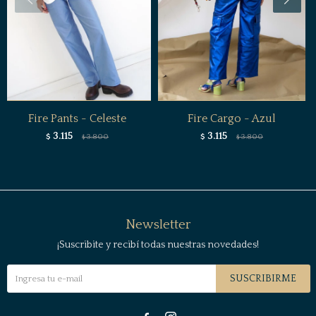
Fire Pants - Celeste
Fire Cargo - Azul
3.115
3.115
$
3.800
$
3.800
$
$
Newsletter
¡Suscribite y recibí todas nuestras novedades!
SUSCRIBIRME