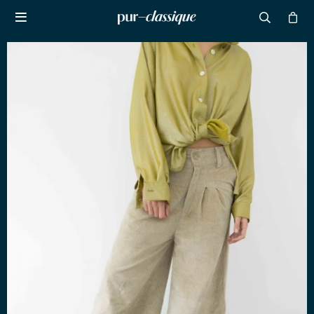

NOTIFICARME